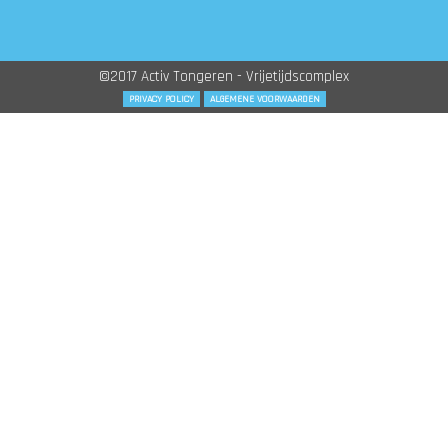
©2017 Activ Tongeren - Vrijetijdscomplex
PRIVACY POLICY
ALGEMENE VOORWAARDEN