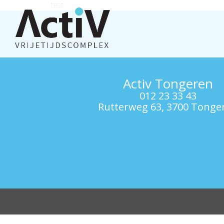
test
Activ Tongeren
012 23 33 43
Rutterweg 63, 3700 Tonge