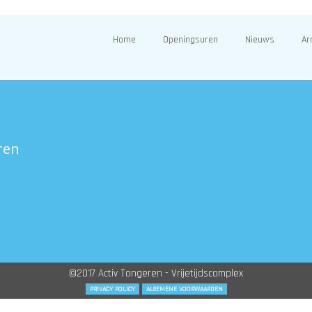
Home
Openingsuren
Nieuws
Ar
ren
©2017 Activ Tongeren - Vrijetijdscomplex
PRIVACY POLICY
ALGEMENE VOORWAARDEN