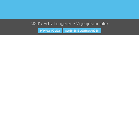
©2017 Activ Tongeren - Vrijetijdscomplex
PRIVACY POLICY
ALGEMENE VOORWAARDEN