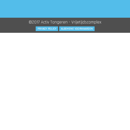
©2017 Activ Tongeren - Vrijetijdscomplex
PRIVACY POLICY
ALGEMENE VOORWAARDEN