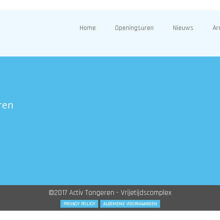
Home
Openingsuren
Nieuws
Ar
ren
©2017 Activ Tongeren - Vrijetijdscomplex
PRIVACY POLICY
ALGEMENE VOORWAARDEN