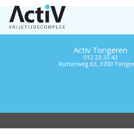
test
Activ Tongeren
012 23 33 43
Rutterweg 63, 3700 Tonge