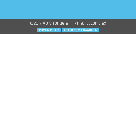
©2017 Activ Tongeren - Vrijetijdscomplex
PRIVACY POLICY
ALGEMENE VOORWAARDEN