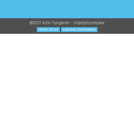
©2017 Activ Tongeren - Vrijetijdscomplex
PRIVACY POLICY
ALGEMENE VOORWAARDEN