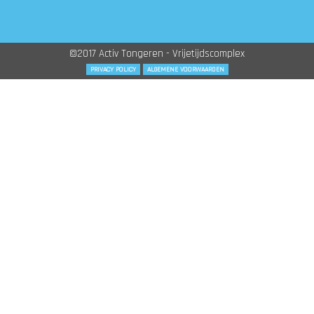
©2017 Activ Tongeren - Vrijetijdscomplex
PRIVACY POLICY
ALGEMENE VOORWAARDEN