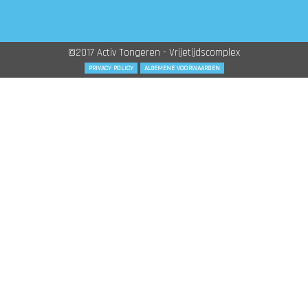
©2017 Activ Tongeren - Vrijetijdscomplex
PRIVACY POLICY
ALGEMENE VOORWAARDEN