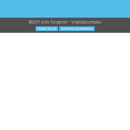
©2017 Activ Tongeren - Vrijetijdscomplex
PRIVACY POLICY
ALGEMENE VOORWAARDEN