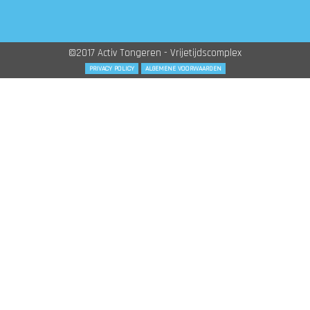
©2017 Activ Tongeren - Vrijetijdscomplex
PRIVACY POLICY
ALGEMENE VOORWAARDEN