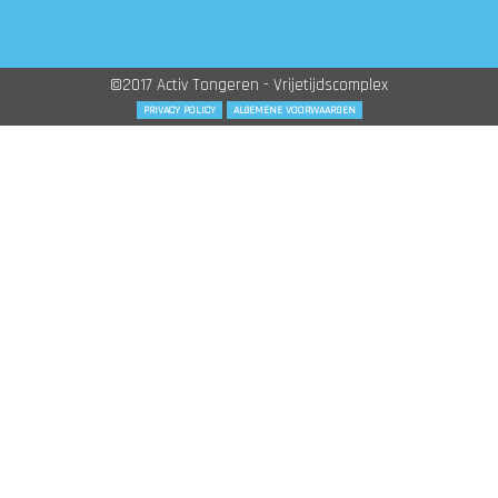
©2017 Activ Tongeren - Vrijetijdscomplex
PRIVACY POLICY
ALGEMENE VOORWAARDEN