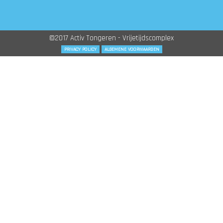
©2017 Activ Tongeren - Vrijetijdscomplex
PRIVACY POLICY
ALGEMENE VOORWAARDEN