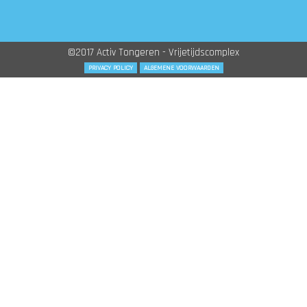
©2017 Activ Tongeren - Vrijetijdscomplex
PRIVACY POLICY
ALGEMENE VOORWAARDEN