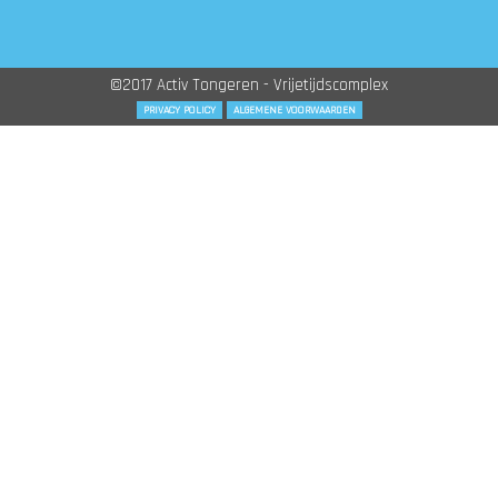
©2017 Activ Tongeren - Vrijetijdscomplex
PRIVACY POLICY
ALGEMENE VOORWAARDEN