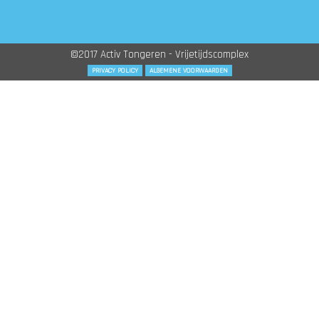
©2017 Activ Tongeren - Vrijetijdscomplex
PRIVACY POLICY
ALGEMENE VOORWAARDEN