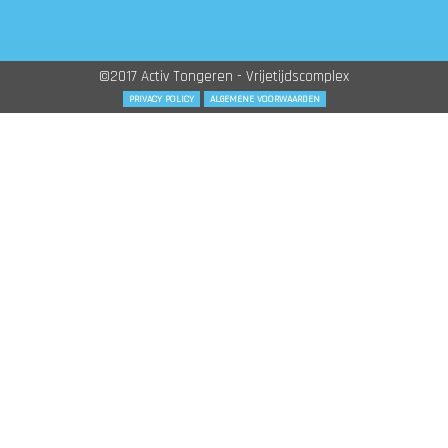
©2017 Activ Tongeren - Vrijetijdscomplex
PRIVACY POLICY
ALGEMENE VOORWAARDEN