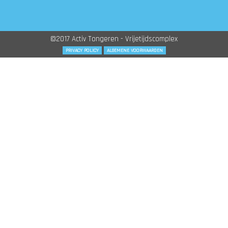
©2017 Activ Tongeren - Vrijetijdscomplex
PRIVACY POLICY
ALGEMENE VOORWAARDEN