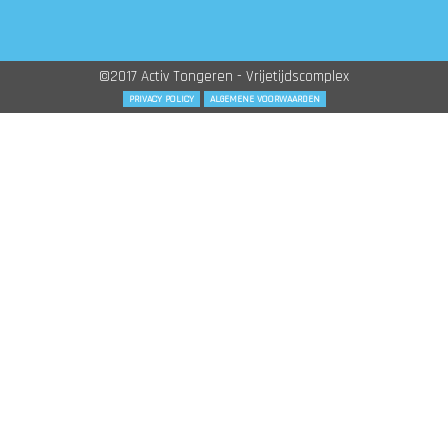
©2017 Activ Tongeren - Vrijetijdscomplex
PRIVACY POLICY
ALGEMENE VOORWAARDEN