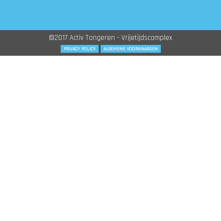
©2017 Activ Tongeren - Vrijetijdscomplex
PRIVACY POLICY
ALGEMENE VOORWAARDEN