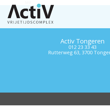
test
Activ Tongeren
012 23 33 43
Rutterweg 63, 3700 Tonge