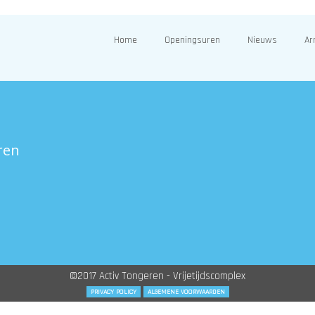
Home
Openingsuren
Nieuws
Ar
ren
©2017 Activ Tongeren - Vrijetijdscomplex
PRIVACY POLICY
ALGEMENE VOORWAARDEN