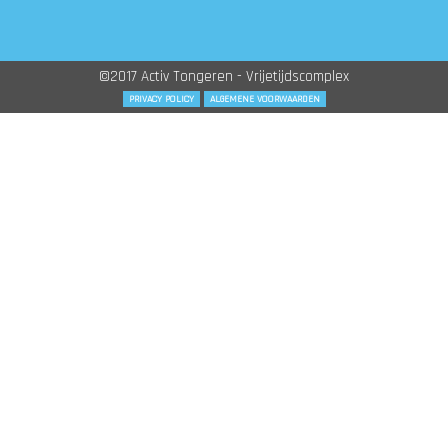
©2017 Activ Tongeren - Vrijetijdscomplex
PRIVACY POLICY
ALGEMENE VOORWAARDEN