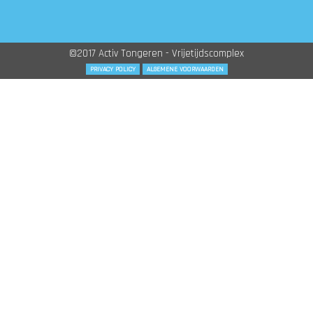
©2017 Activ Tongeren - Vrijetijdscomplex
PRIVACY POLICY
ALGEMENE VOORWAARDEN