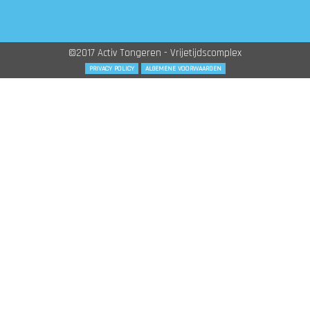
©2017 Activ Tongeren - Vrijetijdscomplex
PRIVACY POLICY
ALGEMENE VOORWAARDEN