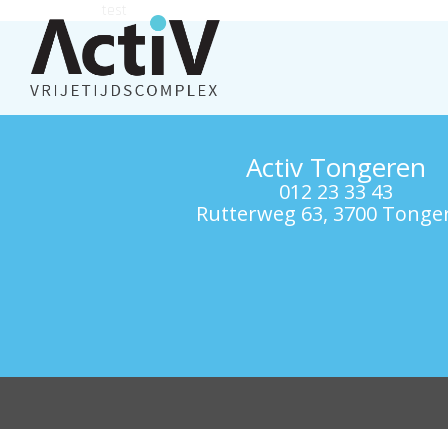
test
Activ Tongeren
012 23 33 43
Rutterweg 63, 3700 Tonge