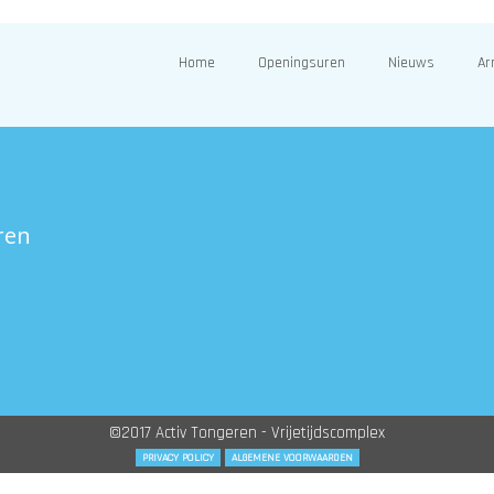
Home
Openingsuren
Nieuws
Ar
ren
©2017 Activ Tongeren - Vrijetijdscomplex
PRIVACY POLICY
ALGEMENE VOORWAARDEN