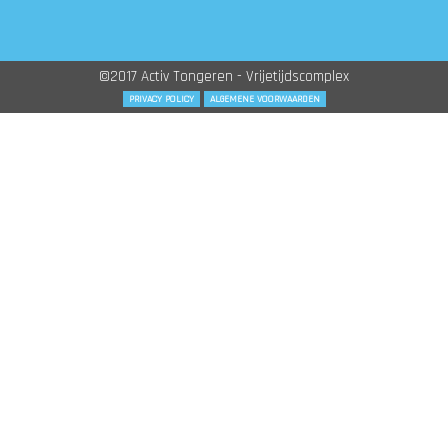
©2017 Activ Tongeren - Vrijetijdscomplex
PRIVACY POLICY
ALGEMENE VOORWAARDEN