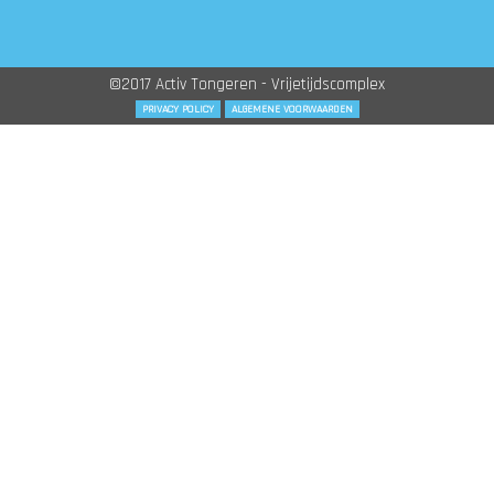
©2017 Activ Tongeren - Vrijetijdscomplex
PRIVACY POLICY
ALGEMENE VOORWAARDEN