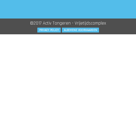
©2017 Activ Tongeren - Vrijetijdscomplex
PRIVACY POLICY
ALGEMENE VOORWAARDEN