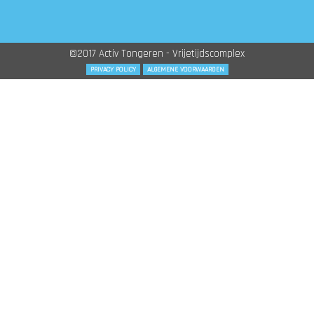
©2017 Activ Tongeren - Vrijetijdscomplex
PRIVACY POLICY
ALGEMENE VOORWAARDEN