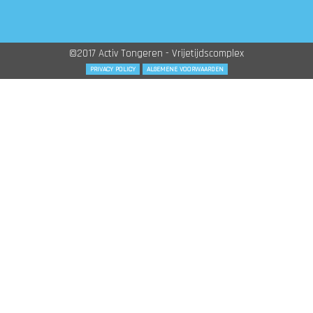
©2017 Activ Tongeren - Vrijetijdscomplex
PRIVACY POLICY
ALGEMENE VOORWAARDEN