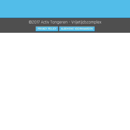
©2017 Activ Tongeren - Vrijetijdscomplex
PRIVACY POLICY
ALGEMENE VOORWAARDEN