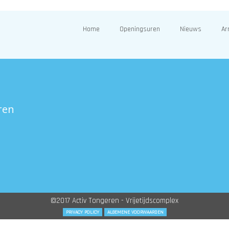
Home
Openingsuren
Nieuws
Ar
ren
©2017 Activ Tongeren - Vrijetijdscomplex
PRIVACY POLICY
ALGEMENE VOORWAARDEN