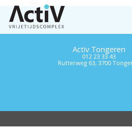
test
Activ Tongeren
012 23 33 43
Rutterweg 63, 3700 Tonge