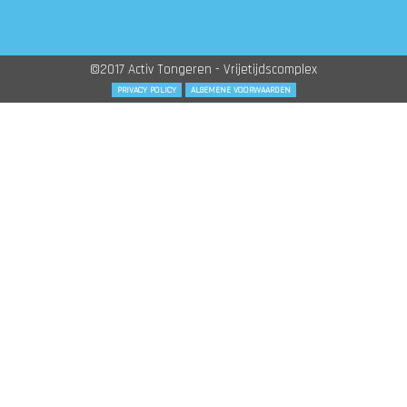
©2017 Activ Tongeren - Vrijetijdscomplex
PRIVACY POLICY
ALGEMENE VOORWAARDEN