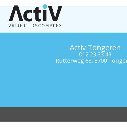
test
Activ Tongeren
012 23 33 43
Rutterweg 63, 3700 Tonge