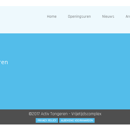
Home
Openingsuren
Nieuws
Ar
ren
©2017 Activ Tongeren - Vrijetijdscomplex
PRIVACY POLICY
ALGEMENE VOORWAARDEN