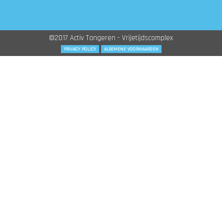
©2017 Activ Tongeren - Vrijetijdscomplex
PRIVACY POLICY
ALGEMENE VOORWAARDEN