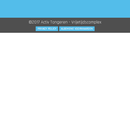
©2017 Activ Tongeren - Vrijetijdscomplex
PRIVACY POLICY
ALGEMENE VOORWAARDEN