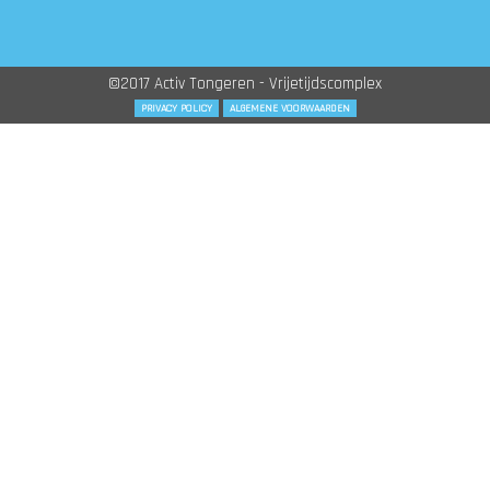
©2017 Activ Tongeren - Vrijetijdscomplex
PRIVACY POLICY
ALGEMENE VOORWAARDEN