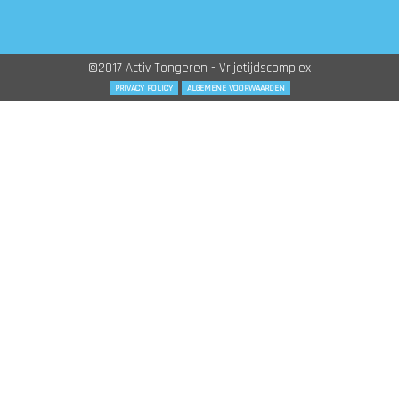
©2017 Activ Tongeren - Vrijetijdscomplex
PRIVACY POLICY
ALGEMENE VOORWAARDEN