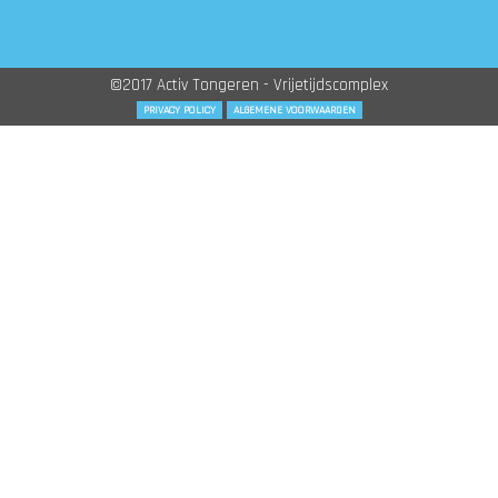
©2017 Activ Tongeren - Vrijetijdscomplex
PRIVACY POLICY
ALGEMENE VOORWAARDEN