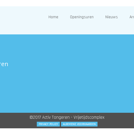
Home
Openingsuren
Nieuws
Ar
ren
©2017 Activ Tongeren - Vrijetijdscomplex
PRIVACY POLICY
ALGEMENE VOORWAARDEN