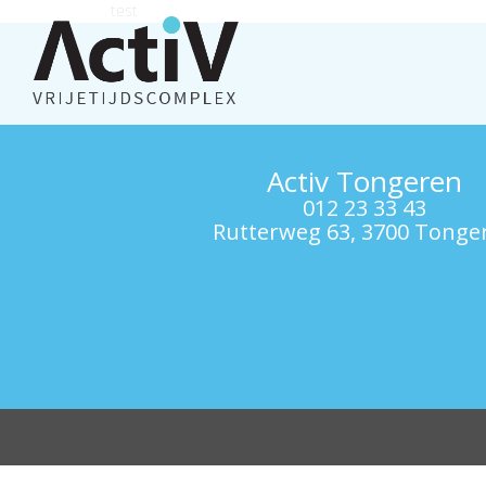
test
Activ Tongeren
012 23 33 43
Rutterweg 63, 3700 Tonge