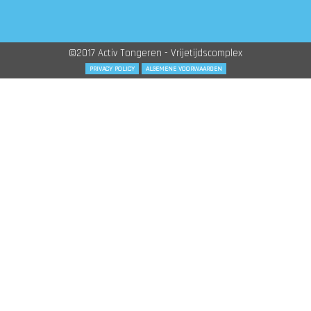
©2017 Activ Tongeren - Vrijetijdscomplex
PRIVACY POLICY
ALGEMENE VOORWAARDEN