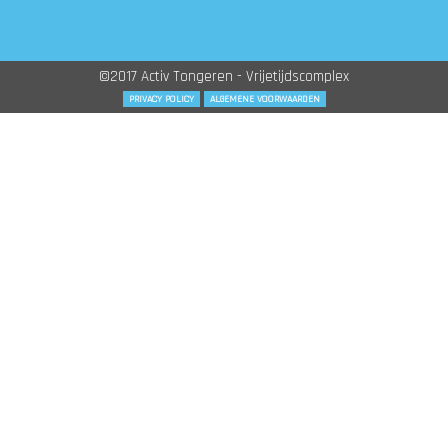
©2017 Activ Tongeren - Vrijetijdscomplex
PRIVACY POLICY
ALGEMENE VOORWAARDEN