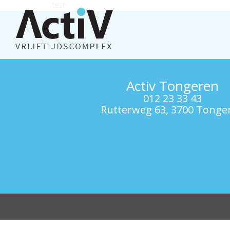
test
Activ Tongeren
012 23 33 43
Rutterweg 63, 3700 Tonge