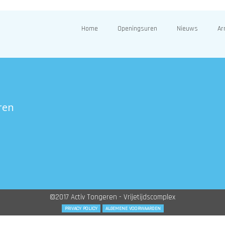
Home
Openingsuren
Nieuws
Ar
ren
©2017 Activ Tongeren - Vrijetijdscomplex
PRIVACY POLICY
ALGEMENE VOORWAARDEN