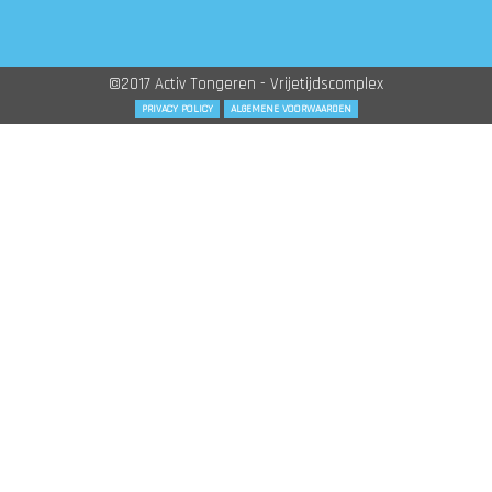
©2017 Activ Tongeren - Vrijetijdscomplex
PRIVACY POLICY
ALGEMENE VOORWAARDEN