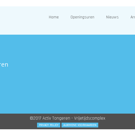
Home
Openingsuren
Nieuws
Ar
ren
©2017 Activ Tongeren - Vrijetijdscomplex
PRIVACY POLICY
ALGEMENE VOORWAARDEN