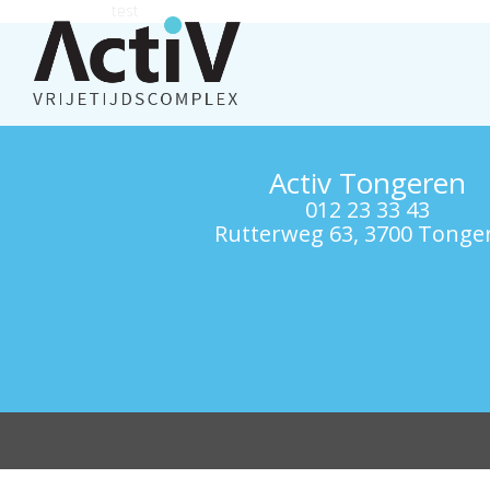
test
Activ Tongeren
012 23 33 43
Rutterweg 63, 3700 Tonge