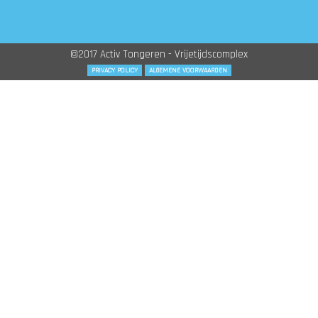
©2017 Activ Tongeren - Vrijetijdscomplex
PRIVACY POLICY
ALGEMENE VOORWAARDEN