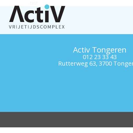
test
Activ Tongeren
012 23 33 43
Rutterweg 63, 3700 Tonge