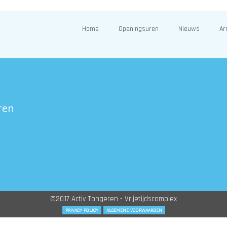
Home
Openingsuren
Nieuws
Ar
ren
©2017 Activ Tongeren - Vrijetijdscomplex
PRIVACY POLICY
ALGEMENE VOORWAARDEN