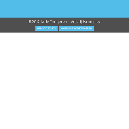
©2017 Activ Tongeren - Vrijetijdscomplex
PRIVACY POLICY
ALGEMENE VOORWAARDEN