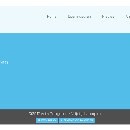
Home
Openingsuren
Nieuws
Ar
ren
©2017 Activ Tongeren - Vrijetijdscomplex
PRIVACY POLICY
ALGEMENE VOORWAARDEN