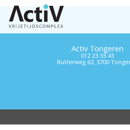
test
Activ Tongeren
012 23 33 43
Rutterweg 63, 3700 Tonge