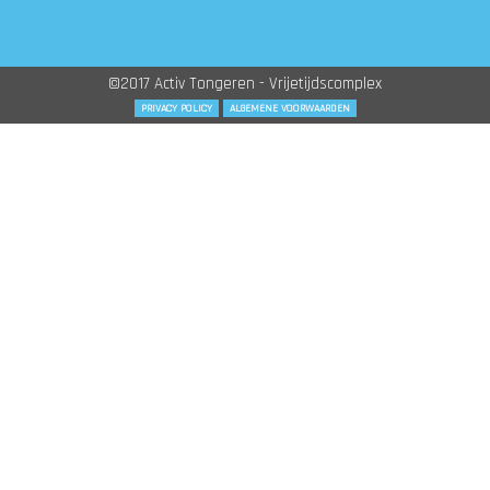
©2017 Activ Tongeren - Vrijetijdscomplex
PRIVACY POLICY
ALGEMENE VOORWAARDEN